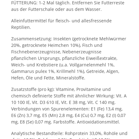
FÜTTERUNG: 1-2 Mal täglich. Entfernen Sie Futterreste
aus der Futterschale oder aus dem Wasser.
Alleinfuttermittel für fleisch- und allesfressende
Reptilien.
Zusammensetzung: Insekten (getrocknete Mehlwürmer
20%, getrocknete Heimchen 10%), Fisch und
Fischnebenerzeugnisse, Nebenerzeugnisse
pflanzlichen Ursprungs, pflanzliche Eiweißextrakte,
Weich- und Krebstiere (u.a. Vollgarnelenmehl 1%,
Gammarus pulex 1%, Krillmehl 1%), Getreide, Algen,
Hefen, Öle und Fette, Mineralstoffe.
Zusatzstoffe (pro kg): Vitamine, Provitamine und
chemisch definierte Stoffe mit ähnlicher Wirkung: Vit. A
10 100 IE, Vit. D3 610 IE, Vit. E 38 mg, Vit. C 140 mg.
Verbindungen von Spurenelementen: E1 (Fe) 13,4 mg,
E6 (Zn) 3,7 mg, E5 (Mn) 2,8 mg, E4 (Cu) 0,7 mg, E2 (I) 0,07
mg, E8 (Se) 0,07 mg. Farbstoffe. Antioxidationsmittel.
Analytische Bestandteile: Rohprotein 33,0%, Rohöle und