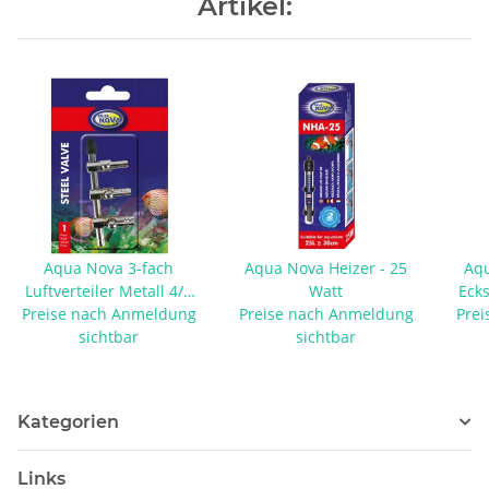
Artikel:
Aqua Nova 3-fach
Aqua Nova Heizer - 25
Aqu
Luftverteiler Metall 4/6
Watt
Eck
Preise nach Anmeldung
mm
Preise nach Anmeldung
Prei
sichtbar
sichtbar
Kategorien
Links