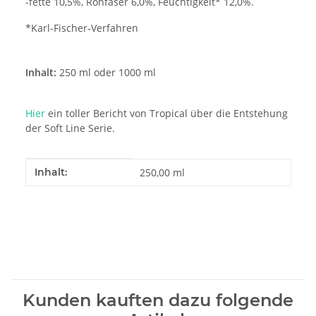
-fette 10,5%, Rohfaser 6,0%, Feuchtigkeit* 12,0%.
*Karl-Fischer-Verfahren
Inhalt:
250 ml oder 1000 ml
Hier
ein toller Bericht von Tropical über die Entstehung
der Soft Line Serie.
Produkteigenschaft
Wert
Inhalt:
250,00 ml
Kunden kauften dazu folgende