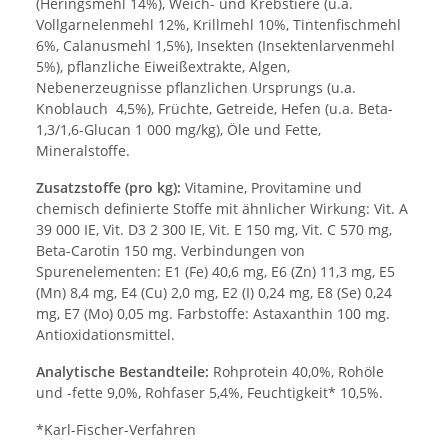
(Heringsmehl 14%), Weich- und Krebstiere (u.a.
Vollgarnelenmehl 12%, Krillmehl 10%, Tintenfischmehl
6%, Calanusmehl 1,5%), Insekten (Insektenlarvenmehl
5%), pflanzliche Eiweißextrakte, Algen,
Nebenerzeugnisse pflanzlichen Ursprungs (u.a.
Knoblauch 4,5%), Früchte, Getreide, Hefen (u.a. Beta-
1,3/1,6-Glucan 1 000 mg/kg), Öle und Fette,
Mineralstoffe.
Zusatzstoffe (pro kg):
Vitamine, Provitamine und
chemisch definierte Stoffe mit ähnlicher Wirkung: Vit. A
39 000 IE, Vit. D3 2 300 IE, Vit. E 150 mg, Vit. C 570 mg,
Beta-Carotin 150 mg. Verbindungen von
Spurenelementen: E1 (Fe) 40,6 mg, E6 (Zn) 11,3 mg, E5
(Mn) 8,4 mg, E4 (Cu) 2,0 mg, E2 (I) 0,24 mg, E8 (Se) 0,24
mg, E7 (Mo) 0,05 mg. Farbstoffe: Astaxanthin 100 mg.
Antioxidationsmittel.
Analytische Bestandteile:
Rohprotein 40,0%, Rohöle
und -fette 9,0%, Rohfaser 5,4%, Feuchtigkeit* 10,5%.
*Karl-Fischer-Verfahren