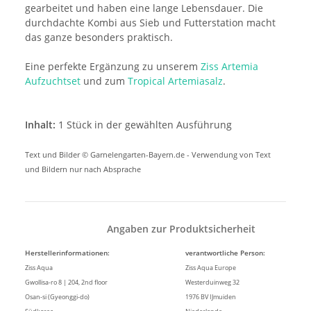
gearbeitet und haben eine lange Lebensdauer. Die
durchdachte Kombi aus Sieb und Futterstation macht
das ganze besonders praktisch.
Eine perfekte Ergänzung zu unserem
Ziss Artemia
Aufzuchtset
und zum
Tropical Artemiasalz
.
Inhalt:
1 Stück in der gewählten Ausführung
Text und Bilder © Garnelengarten-Bayern.de - Verwendung von Text
und Bildern nur nach Absprache
Angaben zur Produktsicherheit
Herstellerinformationen:
verantwortliche Person:
Ziss Aqua
Ziss Aqua Europe
Gwollisa-ro 8 | 204, 2nd floor
Westerduinweg 32
Osan-si (Gyeonggi-do)
1976 BV IJmuiden