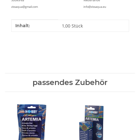
Südkorea
Niederlande
zissaqua@gmail.com
info@zissaqua.eu
Produkteigenschaft
Wert
Inhalt:
1,00 Stück
passendes Zubehör