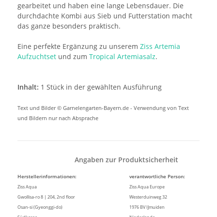
gearbeitet und haben eine lange Lebensdauer. Die
durchdachte Kombi aus Sieb und Futterstation macht
das ganze besonders praktisch.
Eine perfekte Ergänzung zu unserem
Ziss Artemia
Aufzuchtset
und zum
Tropical Artemiasalz
.
Inhalt:
1 Stück in der gewählten Ausführung
Text und Bilder © Garnelengarten-Bayern.de - Verwendung von Text
und Bildern nur nach Absprache
Angaben zur Produktsicherheit
Herstellerinformationen:
verantwortliche Person:
Ziss Aqua
Ziss Aqua Europe
Gwollisa-ro 8 | 204, 2nd floor
Westerduinweg 32
Osan-si (Gyeonggi-do)
1976 BV IJmuiden