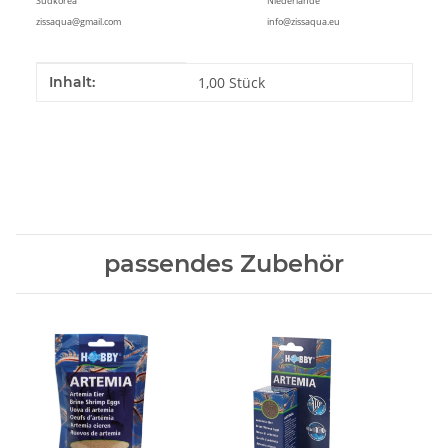
Südkorea
Niederlande
zissaqua@gmail.com
info@zissaqua.eu
Produkteigenschaft
Wert
Inhalt:
1,00 Stück
passendes Zubehör