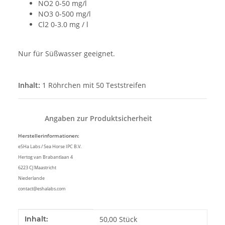
NO2 0-50 mg/l
NO3 0-500 mg/l
Cl2 0-3.0 mg / l
Nur für Süßwasser geeignet.
Inhalt:
1 Röhrchen mit 50 Teststreifen
Angaben zur Produktsicherheit
Herstellerinformationen:
eSHa Labs / Sea Horse IPC B.V.
Hertog van Brabantlaan 4
6223 CJ Maastricht
Niederlande
contact@eshalabs.com
Produkteigenschaft
Wert
Inhalt:
50,00 Stück