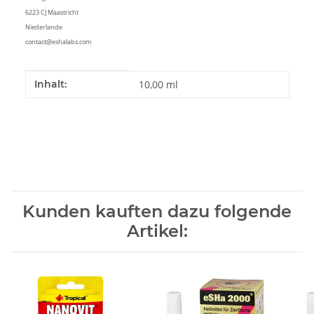
6223 CJ Maastricht
Niederlande
contact@eshalabs.com
Produkteigenschaft
Wert
Inhalt:
10,00 ml
Kunden kauften dazu folgende
Artikel: