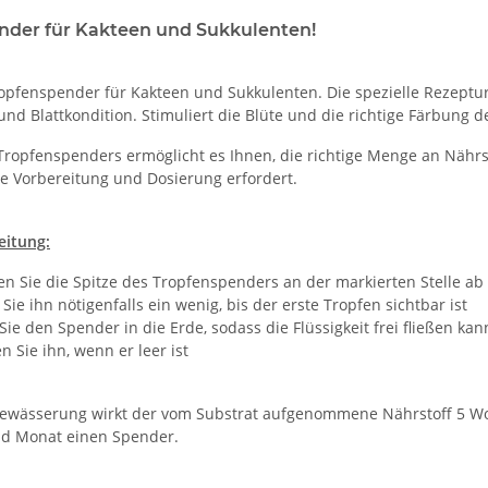
nder für Kakteen und Sukkulenten!
ropfenspender für Kakteen und Sukkulenten. Die spezielle Rezeptu
und Blattkondition. Stimuliert die Blüte und die richtige Färbung 
Tropfenspenders ermöglicht es Ihnen, die richtige Menge an Nähr
ge Vorbereitung und Dosierung erfordert.
eitung:
n Sie die Spitze des Tropfenspenders an der markierten Stelle ab
Sie ihn nötigenfalls ein wenig, bis der erste Tropfen sichtbar ist
Sie den Spender in die Erde, sodass die Flüssigkeit frei fließen kan
n Sie ihn, wenn er leer ist
 Bewässerung wirkt der vom Substrat aufgenommene Nährstoff 5 Woc
nd Monat einen Spender.