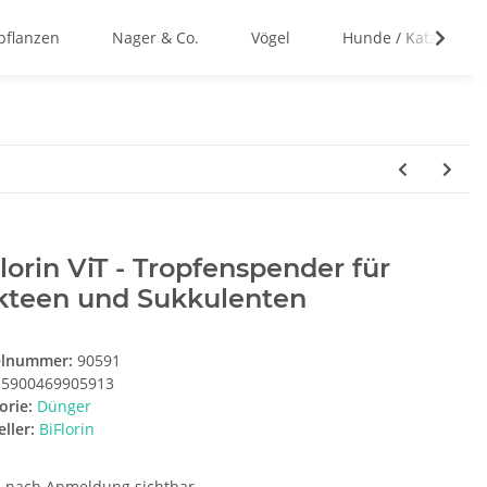
flanzen
Nager & Co.
Vögel
Hunde / Katzen
lorin ViT - Tropfenspender für
kteen und Sukkulenten
elnummer:
90591
5900469905913
orie:
Dünger
ller:
BiFlorin
e nach Anmeldung sichtbar