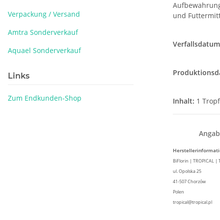
Aufbewahrung 
Verpackung / Versand
und Futtermitt
Amtra Sonderverkauf
Verfallsdatum
Aquael Sonderverkauf
Produktionsd
Links
Zum Endkunden-Shop
Inhalt:
1 Tropf
Angab
Herstellerinformat
BiFlorin | TROPICAL |
ul. Opolska 25
41-507 Chorzów
Polen
tropical@tropical.pl