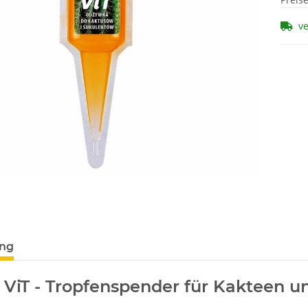
v
ung
n ViT - Tropfenspender für
Kakteen u