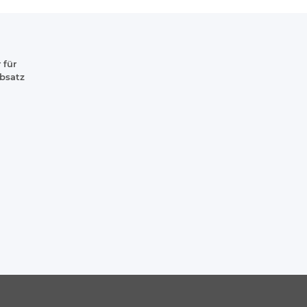
 für
absatz