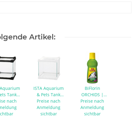
lgende Artikel:
 Aquarium
ISTA Aquarium
BiFlorin
ets Tank
& Pets Tank
ORCHIDS |
ise nach
chwarz
Preise nach
weiß
Orchideendünger
Preise nach
meldung
Anmeldung
Anmeldung
ichtbar
sichtbar
sichtbar