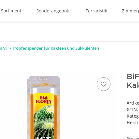
 Sortiment
Sonderangebote
Terraristik
Zimmerp
in ViT - Tropfenspender für Kakteen und Sukkulenten
BiF
Ka
Artik
GTIN:
Kateg
Herste
Preis