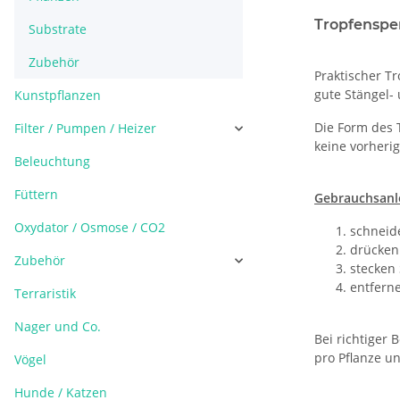
Tropfenspe
Substrate
Zubehör
Praktischer T
gute Stängel- 
Kunstpflanzen
Die Form des 
Filter / Pumpen / Heizer
keine vorheri
Beleuchtung
Füttern
Gebrauchsanl
Oxydator / Osmose / CO2
schneide
drücken 
Zubehör
stecken 
entferne
Terraristik
Nager und Co.
Bei richtiger
pro Pflanze u
Vögel
Hunde / Katzen