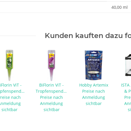
enschaft
40,00 ml
Kunden kauften dazu fo
iFlorin ViT -
BiFlorin ViT -
Hobby Artemix
ISTA
opfenspender
Tropfenspender
Preise nach
& P
Preise nach
für
für Orchideen
Preise nach
Anmeldung
Pre
s
auspflanzen
Anmeldung
Anmeldung
sichtbar
An
sichtbar
sichtbar
s