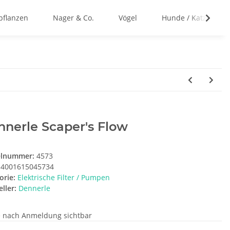
flanzen
Nager & Co.
Vögel
Hunde / Katzen
nerle Scaper's Flow
elnummer:
4573
4001615045734
orie:
Elektrische Filter / Pumpen
ller:
Dennerle
e nach Anmeldung sichtbar