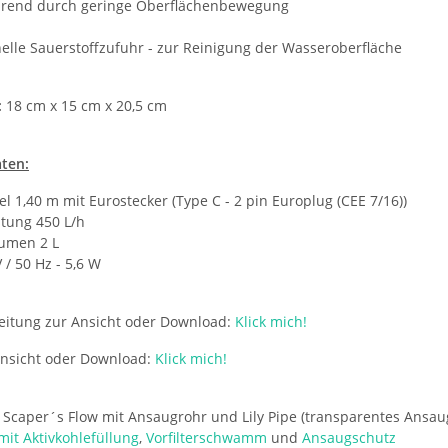
rend durch geringe Oberflächenbewegung
elle Sauerstoffzufuhr - zur Reinigung der Wasseroberfläche
:
18 cm x 15 cm x 20,5 cm
ten:
l 1,40 m mit Eurostecker (Type C - 2 pin Europlug (CEE 7/16))
istung 450 L/h
lumen 2 L
 / 50 Hz - 5,6 W
itung zur Ansicht oder Download:
Klick mich!
 Ansicht oder Download:
Klick mich!
Scaper´s Flow mit Ansaugrohr und Lily Pipe (transparentes Ansaugr
 mit Aktivkohlefüllung
,
Vorfilterschwamm
und
Ansaugschutz