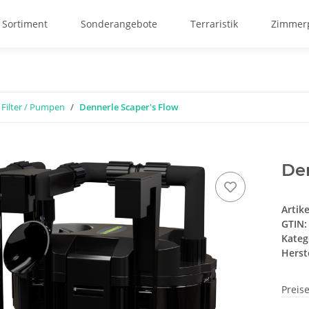
 Sortiment
Sonderangebote
Terraristik
Zimmerp
 Filter / Pumpen
Dennerle Scaper's Flow
Den
Artik
GTIN:
Kateg
Herste
Preis