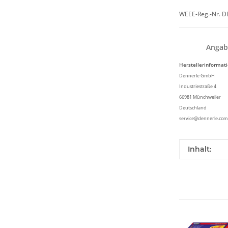
WEEE-Reg.-Nr. 
Angab
Herstellerinformat
Dennerle GmbH
Industriestraße 4
66981 Münchweiler
Deutschland
service@dennerle.com
Produkteig
Wert
Inhalt: