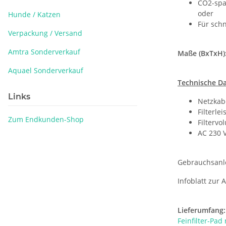
CO2-spa
oder
Hunde / Katzen
Für schn
Verpackung / Versand
Amtra Sonderverkauf
Maße (BxTxH)
Aquael Sonderverkauf
Technische Da
Links
Netzkabe
Filterle
Zum Endkunden-Shop
Filtervo
AC 230 V
Gebrauchsanle
Infoblatt zur
Lieferumfang:
Feinfilter-Pad