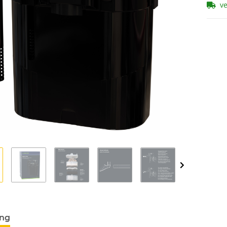
v
ung