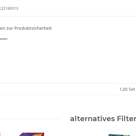
DE22160313
en zur Produktsicherheit
ionen:
enschaft
1,00 Set
alternatives Filte