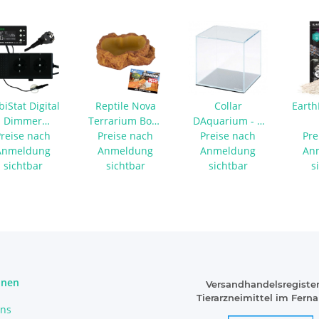
iStat Digital
Reptile Nova
Collar
Earth
Dimmer
Terrarium Bowl
DAquarium - 5
Preise nach
Thermostat
Preise nach
S |
Liter Weißglas
Preise nach
Pre
/Night 600 W
Anmeldung
Wasserschale
Anmeldung
Aquarium Cube
Anmeldung
An
sichtbar
sichtbar
sichtbar
s
onen
Versandhandelsregister
Tierarzneimittel im Fern
uns