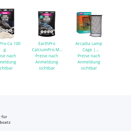
Pro-Ca 100
EarthPro
Arcadia Lamp
g
CalciumPro-Mg
Cage |
ise nach
Preise nach
450 g
Lampenschutzkäfig
Preise nach
meldung
Anmeldung
Anmeldung
ichtbar
sichtbar
sichtbar
 für
absatz