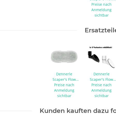
Ansaugschutz
Preise nach
Anmeldung
sichtbar
Ersatzteil
Dennerle
Dennerle
Scaper's Flow
Scaper's Flow
Feinfilter-Pad
Preise nach
Preise nach
Lily Pipe
Anmeldung
mit
Anmeldung
Aktivkohlefüllung
sichtbar
sichtbar
Kunden kauften dazu fo