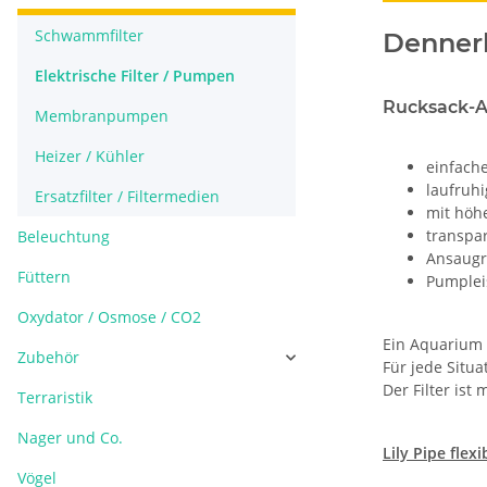
Schwammfilter
Dennerl
Elektrische Filter / Pumpen
Rucksack-Au
Membranpumpen
Heizer / Kühler
einfache
laufruhi
Ersatzfilter / Filtermedien
mit höh
transpar
Beleuchtung
Ansaugr
Füttern
Pumplei
Oxydator / Osmose / CO2
Ein Aquarium 
Zubehör
Für jede Situ
Der Filter ist
Terraristik
Nager und Co.
Lily Pipe flex
Vögel