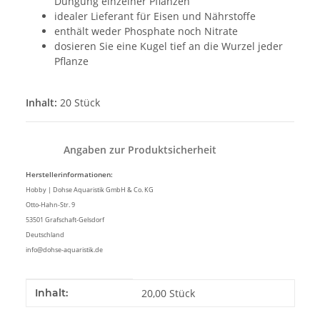
Düngung einzelner Pflanzen
idealer Lieferant für Eisen und Nährstoffe
enthält weder Phosphate noch Nitrate
dosieren Sie eine Kugel tief an die Wurzel jeder
Pflanze
Inhalt:
20 Stück
Angaben zur Produktsicherheit
Herstellerinformationen:
Hobby | Dohse Aquaristik GmbH & Co. KG
Otto-Hahn-Str. 9
53501 Grafschaft-Gelsdorf
Deutschland
info@dohse-aquaristik.de
Produkteigenschaft
Wert
Inhalt:
20,00 Stück