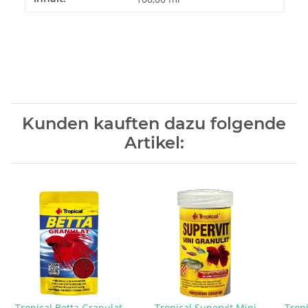
Kunden kauften dazu folgende
Artikel:
Tropical Betta Granulat
Tropical Supervit Mini
Tropi