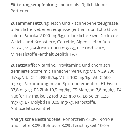
Fütterungsempfehlung:
mehrmals täglich kleine
Portionen
Zusammensetzung:
Fisch und Fischnebenerzeugnisse,
pflanzliche Nebenerzeugnisse (enthält u.a. Extrakt von
rotem Paprika 2 000 mg/kg), pflanzliche Eiweißextrakte,
Weich- und Krebstiere, Getreide, Algen, Hefen (u.a.
Beta-1,3/1,6-Glucan 1 000 mg/kg), Öle und Fette,
Mineralstoffe (enthält Zeolith 1%)
Zusatzstoffe:
Vitamine, Provitamine und chemisch
definierte Stoffe mit ähnlicher Wirkung: Vit. A 29 800
IE/kg, Vit. D3 1 890 IE/kg, Vit. E 100 mg/kg, Vit. C 500
mg/kg. Verbindungen von Spurenelementen: E1 Eisen
37,8 mg/kg, E6 Zink 10,5 mg/kg, E5 Mangan 7,8 mg/kg, E4
Kupfer 1,7 mg/kg, E2 Jod 0,23 mg/kg, E8 Selen 0,23
mg/kg, E7 Molybdän 0,05 mg/kg. Farbstoffe.
Antioxidationsmittel
Analytische Bestandteile:
Rohprotein 48,0%, Rohöle
und -fette 8,0%, Rohfaser 3,0%, Feuchtigkeit 10,0%