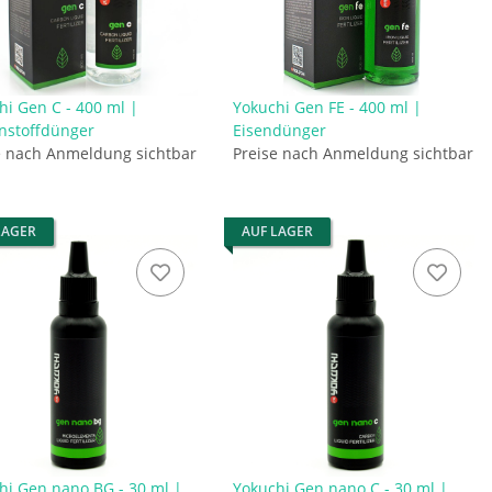
hi Gen C - 400 ml |
Yokuchi Gen FE - 400 ml |
nstoffdünger
Eisendünger
e nach Anmeldung sichtbar
Preise nach Anmeldung sichtbar
LAGER
AUF LAGER
hi Gen nano BG - 30 ml |
Yokuchi Gen nano C - 30 ml |