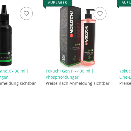
AUF LAGER
AUF 
ano X - 30 ml |
Yokuchi Gen P - 400 ml |
Yokuch
nger
Phosphordünger
One-
nmeldung sichtbar
Preise nach Anmeldung sichtbar
Preis