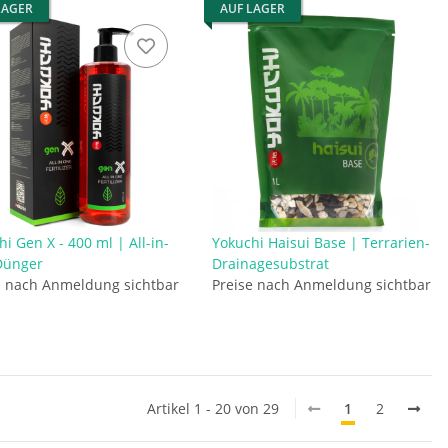
LAGER
AUF LAGER
i Gen X - 400 ml | All-in-
Yokuchi Haisui Base | Terrarien-
Dünger
Drainagesubstrat
e nach Anmeldung sichtbar
Preise nach Anmeldung sichtbar
Artikel 1 - 20 von 29
1
2