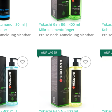
u nano - 30 ml |
Yokuchi Gen BG - 400 ml |
Yokuc
iter
Mikroelementdünger
Kohle
nmeldung sichtbar
Preise nach Anmeldung sichtbar
Preis
AUF LAGER
AUF 
 - 400 ml |
Yokuchi Gen N - 400 ml |
Yokuc