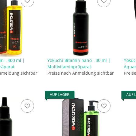
n - 400 ml |
Yokuchi Bitamin nano - 30 ml |
Yokuc
räparat
Multivitaminpräparat
Aquar
nmeldung sichtbar
Preise nach Anmeldung sichtbar
Preis
AUF LAGER
AUF 