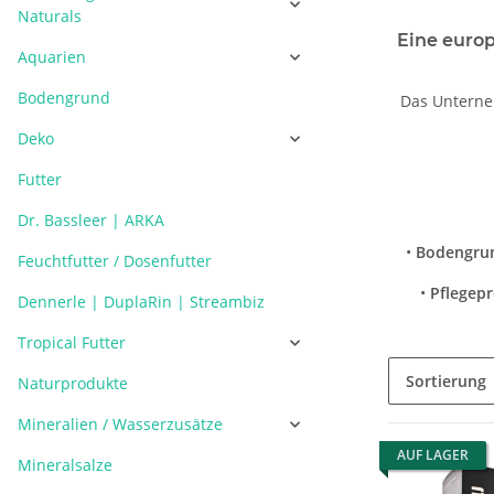
Naturals
Eine europ
Aquarien
Bodengrund
Das Unterne
Deko
Futter
Dr. Bassleer | ARKA
•
Bodengru
Feuchtfutter / Dosenfutter
•
Pflegep
Dennerle | DuplaRin | Streambiz
Tropical Futter
Sortierung
Naturprodukte
Mineralien / Wasserzusätze
AUF LAGER
Mineralsalze