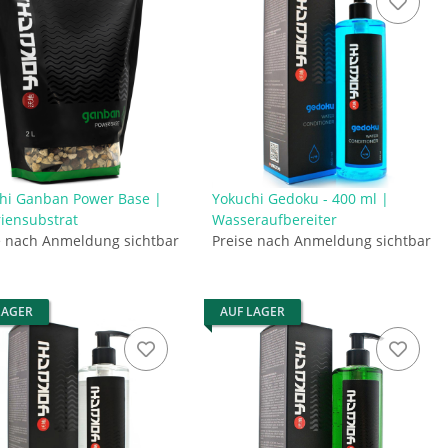
hi Ganban Power Base |
Yokuchi Gedoku - 400 ml |
iensubstrat
Wasseraufbereiter
e nach Anmeldung sichtbar
Preise nach Anmeldung sichtbar
LAGER
AUF LAGER