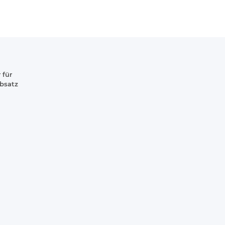
 für
absatz