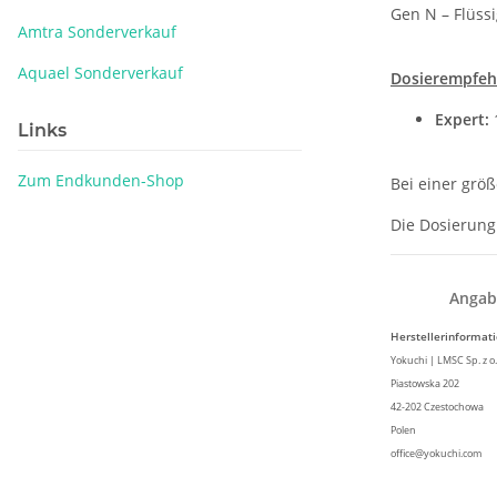
Gen N – Flüssi
Amtra Sonderverkauf
Aquael Sonderverkauf
Dosierempfeh
Expert:
1
Links
Zum Endkunden-Shop
Bei einer grö
Die Dosierung
Angab
Herstellerinformat
Yokuchi | LMSC Sp. z o.
Piastowska 202
42-202 Czestochowa
Polen
office@yokuchi.com