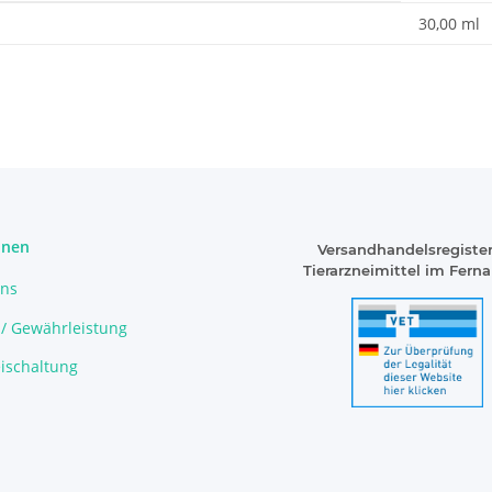
enschaft
30,00 ml
onen
Versandhandelsregister
Tierarzneimittel im Fern
uns
 / Gewährleistung
ischaltung