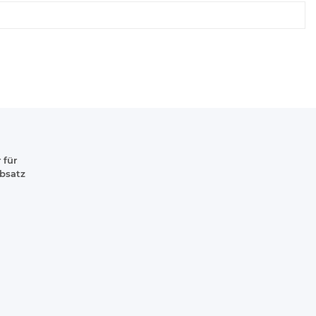
 für
absatz