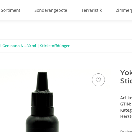
 Sortiment
Sonderangebote
Terraristik
Zimmerp
 Gen nano N - 30 ml | Stickstoffdünger
Yok
Sti
Artik
GTIN:
Kateg
Herste
Preis