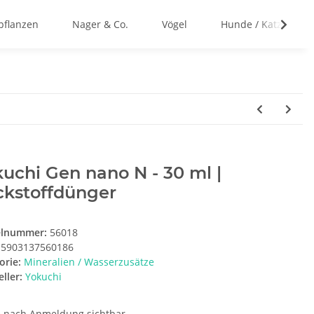
flanzen
Nager & Co.
Vögel
Hunde / Katzen
uchi Gen nano N - 30 ml |
ckstoffdünger
elnummer:
56018
5903137560186
orie:
Mineralien / Wasserzusätze
ller:
Yokuchi
e nach Anmeldung sichtbar