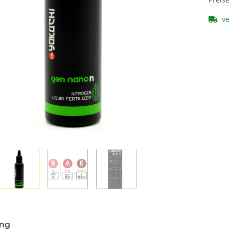
v
ung