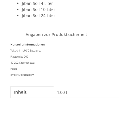
Jiban Soil 4 Liter
Jiban Soil 10 Liter
Jiban Soil 24 Liter
Angaben zur Produktsicherheit
Herstellerinformationen:
Yokuchi | LMSC Sp. z o. o.
Piastowska 202
42-202 Czestochowa
Polen
office@yokuchi.com
Produkteigenschaft
Wert
Inhalt:
1,00 l