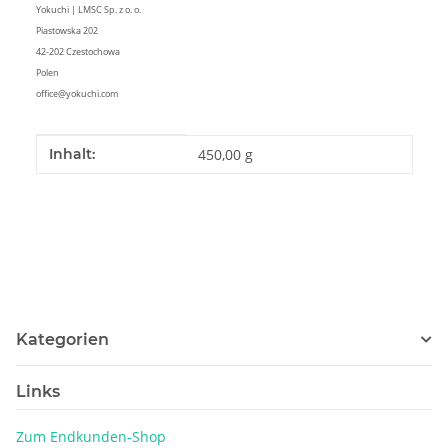
Yokuchi | LMSC Sp. z o. o.
Piastowska 202
42-202 Czestochowa
Polen
office@yokuchi.com
Produkteigenschaft
Wert
Inhalt:
450,00 g
Kategorien
Links
Zum Endkunden-Shop