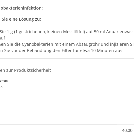
nobakterieninfektion:
 Sie eine Lösung zu:
Sie 1 g (1 gestrichenen, kleinen Messlöffel) auf 50 ml Aquarienwas
auf
nen Sie die Cyanobakterien mit einem Absaugrohr und injizieren Si
en Sie vor der Behandlung den Filter für etwa 10 Minuten aus
en zur Produktsicherheit
ionen:
 o.
enschaft
40,00