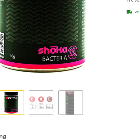
v
ung