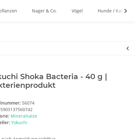
flanzen
Nager & Co.
Vögel
Hunde / Katzen
uchi Shoka Bacteria - 40 g |
kterienprodukt
elnummer:
56074
5903137560742
orie:
Mineralsalze
ller:
Yokuchi
e nach Anmeldung sichtbar