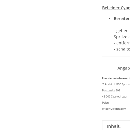
Bei einer Cya
Bereiten
- geben 
Spritze 
- entfer
- schalt
Angab
Herstellerinformat
Yokuchi | LMSC Sp. z o.
Piastowska 202
42-202 Czestochowa
Polen
office@yokuchi.com
Produkteig
Wert
Inhalt: