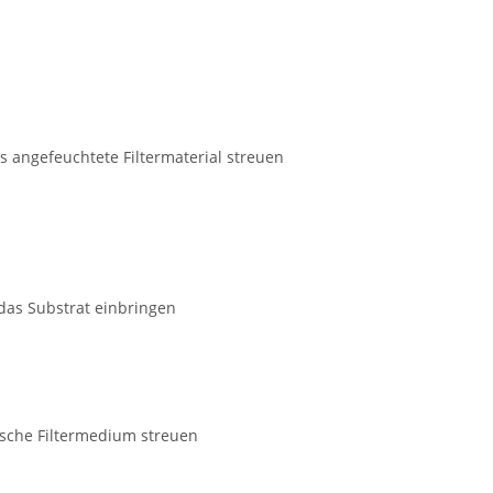
as angefeuchtete Filtermaterial streuen
 das Substrat einbringen
gische Filtermedium streuen