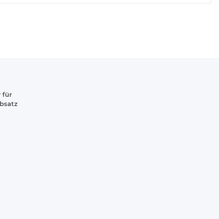
 für
absatz