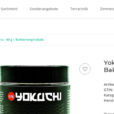
 Sortiment
Sonderangebote
Terraristik
Zimmerp
ia - 40 g | Bakterienprodukt
Yok
Ba
Artik
GTIN:
Kateg
Herste
Preis