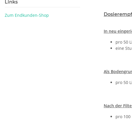
Links
Dosierempf
Zum Endkunden-Shop
In neu einger
pro 50 L
eine Stu
Als Bodengru
pro 50 L
Nach der Filt
pro 100 